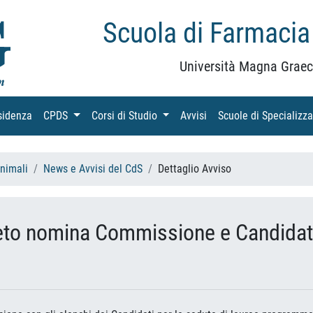
Scuola di Farmacia
Università Magna Graec
sidenza
(current)
CPDS
(current)
Corsi di Studio
(current)
Avvisi
(current)
Scuole di Specializz
Animali
News e Avvisi del CdS
Dettaglio Avviso
eto nomina Commissione e Candidati 