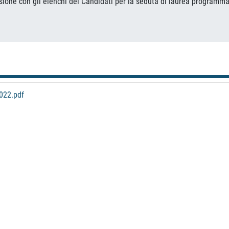
ione con gli elenchi dei Candidati per la seduta di laurea programmat
022.pdf