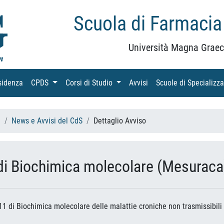
Scuola di Farmacia
Università Magna Graec
sidenza
(current)
CPDS
(current)
Corsi di Studio
(current)
Avvisi
(current)
Scuole di Specializz
h
News e Avvisi del CdS
Dettaglio Avviso
 di Biochimica molecolare (Mesuraca
/11 di Biochimica molecolare delle malattie croniche non trasmissibili