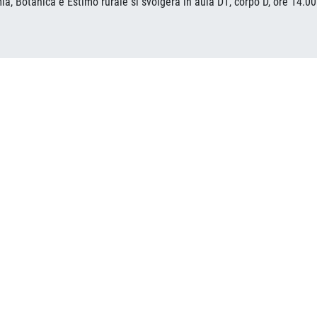
a, Botanica e Estimo rurale si svolgerà in aula D1, corpo D, ore 14.00