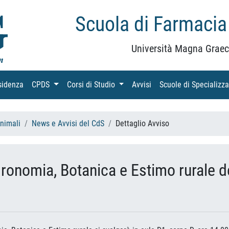
Scuola di Farmacia
Università Magna Graec
sidenza
(current)
CPDS
(current)
Corsi di Studio
(current)
Avvisi
(current)
Scuole di Specializz
Animali
News e Avvisi del CdS
Dettaglio Avviso
ronomia, Botanica e Estimo rurale d