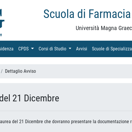
Scuola di Farmacia
Università Magna Graec
sidenza
(current)
CPDS
(current)
Corsi di Studio
(current)
Avvisi
(current)
Scuole di Specializz
Dettaglio Avviso
 del 21 Dicembre
di Laurea del 21 Dicembre che dovranno presentare la documentazione r