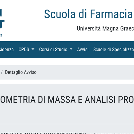
Scuola di Farmacia
Università Magna Graec
sidenza
(current)
CPDS
(current)
Corsi di Studio
(current)
Avvisi
(current)
Scuole di Specializz
Dettaglio Avviso
ROMETRIA DI MASSA E ANALISI PR