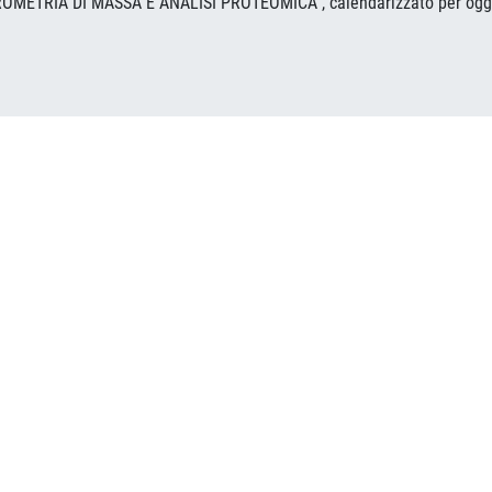
TROMETRIA DI MASSA E ANALISI PROTEOMICA , calendarizzato per oggi 