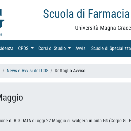
Scuola di Farmacia
Università Magna Graec
sidenza
(current)
CPDS
(current)
Corsi di Studio
(current)
Avvisi
(current)
Scuole di Specializz
h
News e Avvisi del CdS
Dettaglio Avviso
Maggio
ione di BIG DATA di oggi 22 Maggio si svolgerà in aula G4 (Corpo G - P