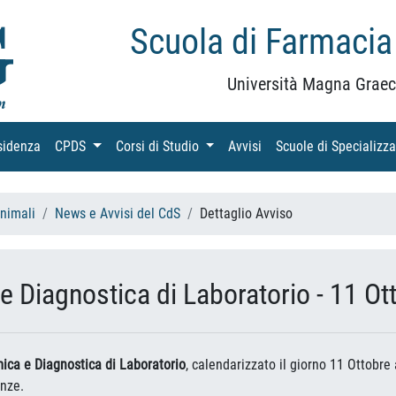
Scuola di Farmacia
Università Magna Graec
sidenza
(current)
CPDS
(current)
Corsi di Studio
(current)
Avvisi
(current)
Scuole di Specializz
Animali
News e Avvisi del CdS
Dettaglio Avviso
 Diagnostica di Laboratorio - 11 Ot
ica e Diagnostica di Laboratorio
, calendarizzato il giorno 11 Ottobre 
enze.