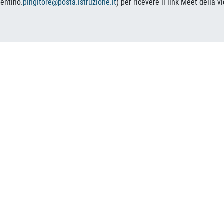
lentino.
pingitore@posta.
istruzione.it
) per ricevere il link Meet della v