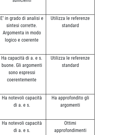
sufficienti
E’ in grado di analisi e
Utilizza le referenze
sintesi corrette.
standard
Argomenta in modo
logico e coerente
Ha capacità di a. e s.
Utilizza le referenze
buone. Gli argomenti
standard
sono espressi
coerentemente
Ha notevoli capacità
Ha approfondito gli
di a. e s.
argomenti
Ha notevoli capacità
Ottimi
di a. e s.
approfondimenti