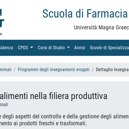
Scuola di Farmacia
Università Magna Graec
sidenza
(current)
CPDS
(current)
Corsi di Studio
(current)
Avvisi
(current)
Scuole di Specializz
Animali
Programmi degli insegnamenti erogati
Dettaglio Insegn
alimenti nella filiera produttiva
imali
degli aspetti del controllo e della gestione degli aliment
mento ai prodotti freschi e trasformati.