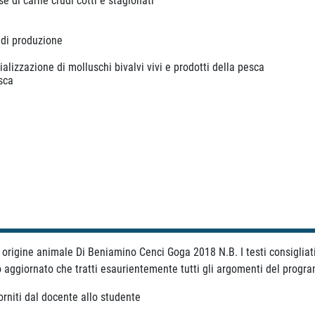
e di carne crudi cotti e stagionati
 di produzione
lizzazione di molluschi bivalvi vivi e prodotti della pesca
esca
di origine animale Di Beniamino Cenci Goga 2018 N.B. I testi consiglia
io aggiornato che tratti esaurientemente tutti gli argomenti del prog
orniti dal docente allo studente