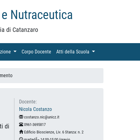
 e Nutraceutica
ia di Catanzaro
azione
(current)
Corpo Docente
(current)
Atti della Scuola
(current)
amento
Docente:
Nicola Costanzo
costanzo.nic@unicz.it
0961-3695817
i di
Edificio Bioscienze, Liv. 6 Stanza: n. 2
martedÃ¬ 14:00-15:00 (previo