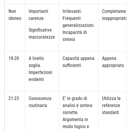
Non
Importanti
Irrilevanti.
Completament
idoneo
carenze.
Frequenti
inappropriato
generalizzazioni.
Significative
Incapacità di
inaccuratezze
sintesi
18-20
A livello
Capacità appena
Appena
soglia.
sufficienti
appropriato
Imperfezioni
evidenti
21-23
Conoscenza
E’ in grado di
Utilizza le
routinaria
analisi e sintesi
referenze
corrette.
standard
Argomenta in
modo logico e