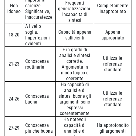
Frequenti
Non
carenze.
Completamente
generalizzazioni.
idoneo
Significative,
inappropriato
Incapacità di
inaccuratezze
sintesi
A livello
soglia.
Capacità appena
Appena
18-20
Imperfezioni
sufficienti
appropriato
evidenti
È in grado di
analisi e sintesi
Utilizza le
Conoscenza
corrette.
21-23
referenze
routinaria
Argomenta in
standard
modo logico e
coerente
Ha capacità di
analisi e di
Utilizza le
Conoscenza
sintesi buone gli
24-26
referenze
buona
argomenti sono
standard
espressi
coerentemente
Ha notevoli
Conoscenza
capacità di
Ha approfondito
27-29
più che buona
analisi e di
gli argomenti