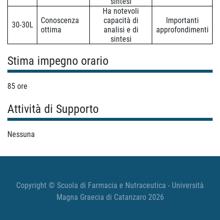
sintesi
Ha notevoli
Conoscenza
capacità di
Importanti
30-30L
ottima
analisi e di
approfondimenti
sintesi
Stima impegno orario
85 ore
Attività di Supporto
Nessuna
Copyright © Scuola di Farmacia e Nutraceutica - Università
Magna Graecia di Catanzaro 2026