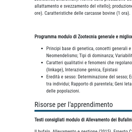
allattamento e svezzamento del vitello); produzione
ore). Caratteristiche delle carcasse bovine (1 ora).
Programma modulo di Zootecnia generale e miglio
Principi base di genetica, concetti generali e
Neomendelismo; Tipi di dominanza; Variabilit
Caratteri qualitativi e fenomeni che regolano 
(linkage), Interazione genica, Epistasi
Eredità e sesso: Determinazione del sesso; E
tra individui; Rapporto di parentela; Geni let
delle popolazioni.
Risorse per l'apprendimento
Testi consigliati modulo di Allevamento dei Bufalini
Il bufalo. Allevamento e gestione (2015). Ernesto C