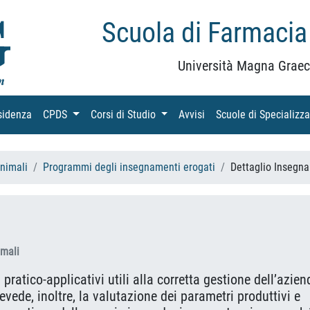
Scuola di Farmacia
Università Magna Graec
sidenza
(current)
CPDS
(current)
Corsi di Studio
(current)
Avvisi
(current)
Scuole di Specializz
Animali
Programmi degli insegnamenti erogati
Dettaglio Insegn
imali
 pratico-applicativi utili alla corretta gestione dell’azien
vede, inoltre, la valutazione dei parametri produttivi e