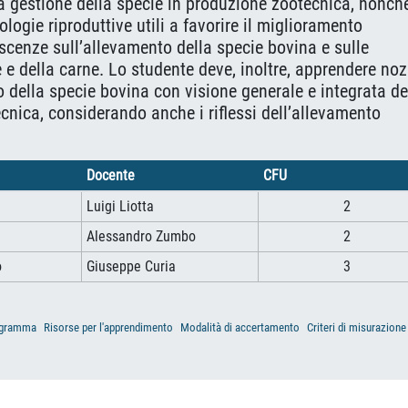
etta gestione della specie in produzione zootecnica, nonch
ologie riproduttive utili a favorire il miglioramento
oscenze sull’allevamento della specie bovina e sulle
e e della carne. Lo studente deve, inoltre, apprendere noz
o della specie bovina con visione generale e integrata de
ecnica, considerando anche i riflessi dell’allevamento
Docente
CFU
Luigi Liotta
2
Alessandro Zumbo
2
o
Giuseppe Curia
3
gramma
Risorse per l'apprendimento
Modalità di accertamento
Criteri di misurazione