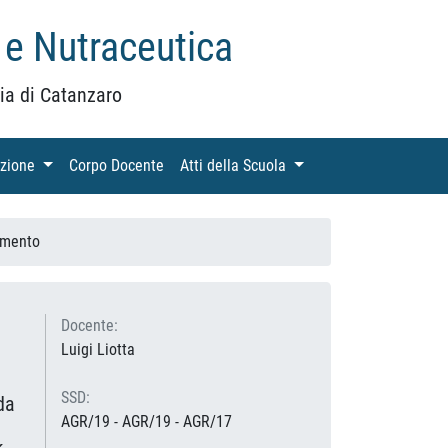
 e Nutraceutica
ia di Catanzaro
azione
(current)
Corpo Docente
(current)
Atti della Scuola
(current)
amento
Docente:
Luigi Liotta
SSD:
da
AGR/19 - AGR/19 - AGR/17