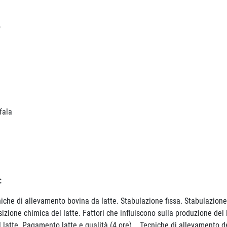
o
fala
i:
cniche di allevamento bovina da latte. Stabulazione fissa. Stabulazion
one chimica del latte. Fattori che influiscono sulla produzione del latt
 latte. Pagamento latte e qualità (4 ore). Tecniche di allevamento dei 