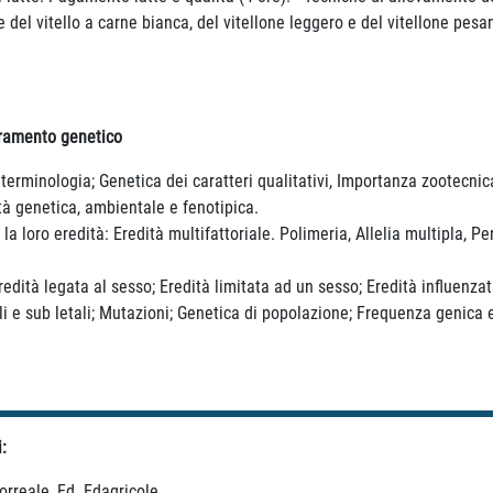
 del vitello a carne bianca, del vitellone leggero e del vitellone pesa
ramento genetico
 terminologia; Genetica dei caratteri qualitativi, Importanza zootecnic
à genetica, ambientale e fenotipica.
la loro eredità: Eredità multifattoriale. Polimeria, Allelia multipla, 
redità legata al sesso; Eredità limitata ad un sesso; Eredità influen
ali e sub letali; Mutazioni; Genetica di popolazione; Frequenza genica 
:
orreale, Ed. Edagricole