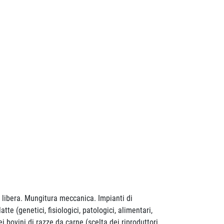
e libera. Mungitura meccanica. Impianti di
e (genetici, fisiologici, patologici, alimentari,
bovini di razze da carne (scelta dei riproduttori,