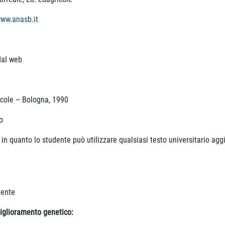
ww.anasb.it
 dal web
cole – Bologna, 1990
o
o in quanto lo studente può utilizzare qualsiasi testo universitario agg
udente
miglioramento genetico: