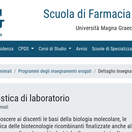
Scuola di Farmacia
Università Magna Graec
sidenza
(current)
CPDS
(current)
Corsi di Studio
(current)
Avvisi
(current)
Scuole di Specializz
Animali
Programmi degli insegnamenti erogati
Dettaglio Insegn
stica di laboratorio
imali
oscere ai discenti le basi della biologia molecolare, le
ca delle biotecnologie ricombinanti finalizzate anche al