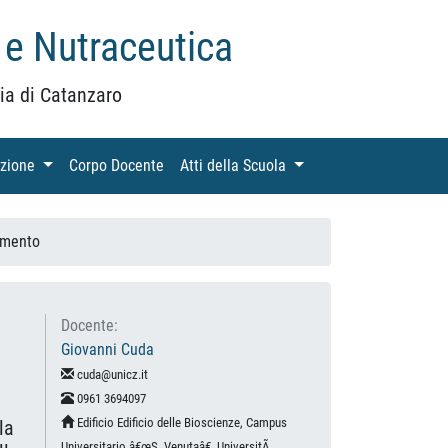
 e Nutraceutica
ia di Catanzaro
azione
(current)
Corpo Docente
(current)
Atti della Scuola
(current)
amento
Docente:
Giovanni Cuda
cuda@unicz.it
0961 3694097
Edificio Edificio delle Bioscienze, Campus
la
Universitario â€œS. Venutaâ€, UniversitÃ