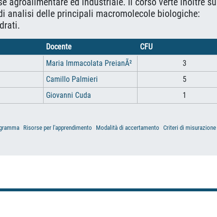
e agroalimentare ed industriale. Il corso verte inoltre su
di analisi delle principali macromolecole biologiche:
drati.
Docente
CFU
Maria Immacolata PreianÃ²
3
Camillo Palmieri
5
Giovanni Cuda
1
gramma
Risorse per l'apprendimento
Modalità di accertamento
Criteri di misurazione