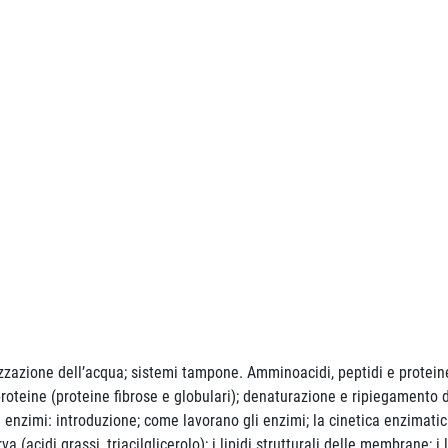
izzazione dell’acqua; sistemi tampone. Amminoacidi, peptidi e proteine:
proteine (proteine fibrose e globulari); denaturazione e ripiegamento d
nzimi: introduzione; come lavorano gli enzimi; la cinetica enzimatica
serva (acidi grassi, triacilglicerolo); i lipidi strutturali delle membrane;