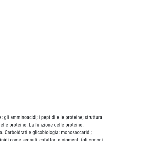
 gli amminoacidi; i peptidi e le proteine; struttura
elle proteine. La funzione delle proteine:
. Carboidrati e glicobiologia: monosaccaridi;
 i lipidi come segnali, cofattori e pigmenti (gli ormoni