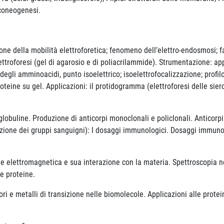
luconeogenesi.
zione della mobilità elettroforetica; fenomeno dell’elettro-endosmosi; f
ettroforesi (gel di agarosio e di poliacrilammide). Strumentazione: app
 degli amminoacidi, punto isoelettrico; isoelettrofocalizzazione; profilo
oteine su gel. Applicazioni: il protidogramma (elettroforesi delle si
uline. Produzione di anticorpi monoclonali e policlonali. Anticorpi c
utazione dei gruppi sanguigni): I dosaggi immunologici. Dosaggi immu
e elettromagnetica e sua interazione con la materia. Spettroscopia nel
 e proteine.
ori e metalli di transizione nelle biomolecole. Applicazioni alle protein