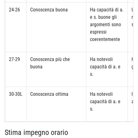
24-26
Conoscenza buona
Ha capacità di a.
Uti
e s. buone gli
ref
argomenti sono
st
espressi
coerentemente
27-29
Conoscenza più che
Ha notevoli
Ha 
buona
capacità di a. e
gli
s.
30-30L
Conoscenza ottima
Ha notevoli
Imp
capacità di a. e
ap
s.
Stima impegno orario