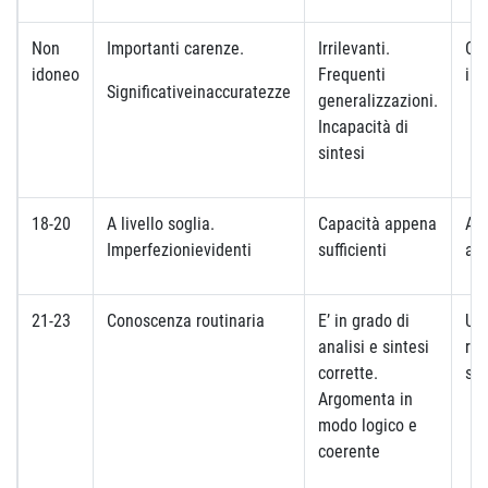
Non
Importanti carenze.
Irrilevanti.
Co
idoneo
Frequenti
ina
Significativeinaccuratezze
generalizzazioni.
Incapacità di
sintesi
18-20
A livello soglia.
Capacità appena
Ap
Imperfezionievidenti
sufficienti
app
21-23
Conoscenza routinaria
E’ in grado di
Uti
analisi e sintesi
ref
corrette.
st
Argomenta in
modo logico e
coerente