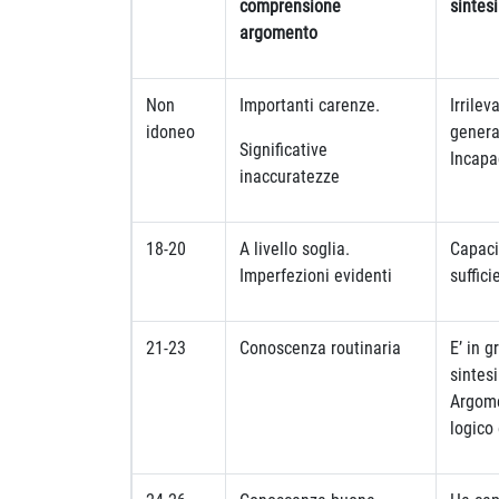
comprensione
sintesi
argomento
Non
Importanti carenze.
Irrilev
idoneo
genera
Significative
Incapac
inaccuratezze
18-20
A livello soglia.
Capaci
Imperfezioni evidenti
suffici
21-23
Conoscenza routinaria
E’ in g
sintesi
Argom
logico