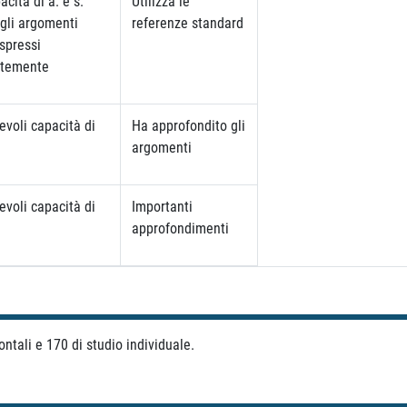
cità di a. e s.
Utilizza le
gli argomenti
referenze standard
spressi
ntemente
evoli capacità di
Ha approfondito gli
argomenti
evoli capacità di
Importanti
approfondimenti
rontali e 170 di studio individuale.