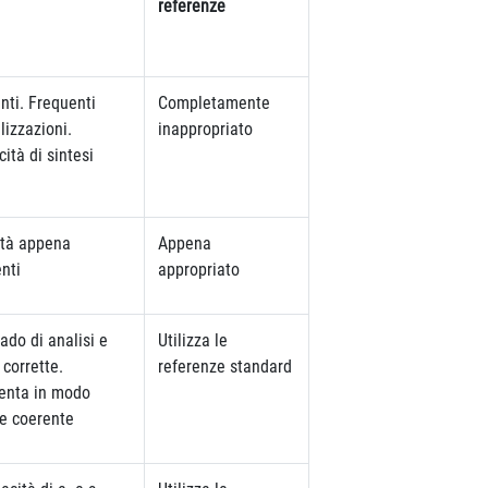
referenze
anti. Frequenti
Completamente
lizzazioni.
inappropriato
ità di sintesi
tà appena
Appena
enti
appropriato
rado di analisi e
Utilizza le
 corrette.
referenze standard
enta in modo
 e coerente