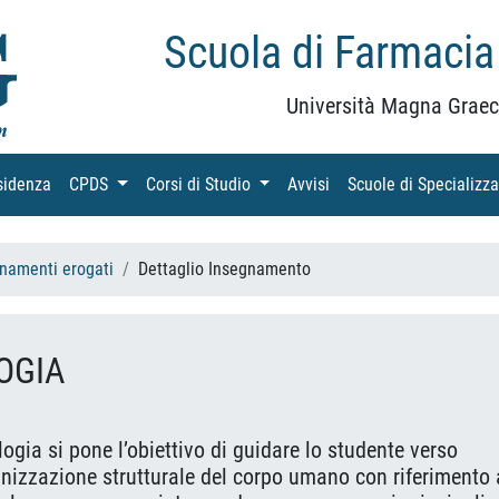
Scuola di Farmacia
Università Magna Graec
sidenza
(current)
CPDS
(current)
Corsi di Studio
(current)
Avvisi
(current)
Scuole di Specializz
namenti erogati
Dettaglio Insegnamento
LOGIA
logia si pone l’obiettivo di guidare lo studente verso
izzazione strutturale del corpo umano con riferimento 