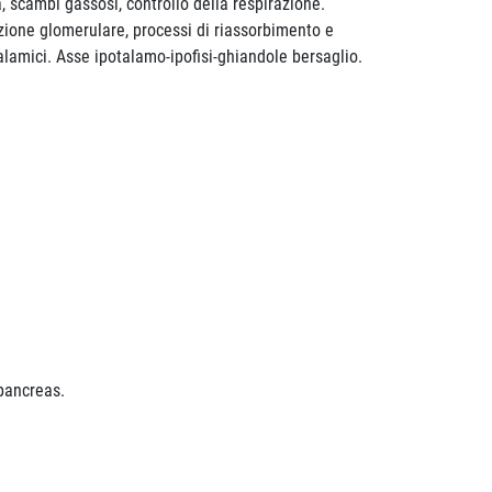
, scambi gassosi, controllo della respirazione.
razione glomerulare, processi di riassorbimento e
talamici. Asse ipotalamo-ipofisi-ghiandole bersaglio.
 pancreas.