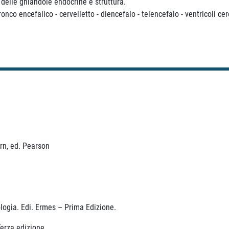
delle ghiandole endocrine e struttura.
nco encefalico - cervelletto - diencefalo - telencefalo - ventricoli cer
rn, ed. Pearson
logia. Edi. Ermes – Prima Edizione.
erza edizione.