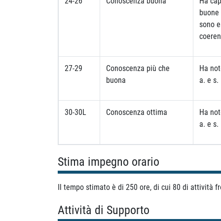
24-26
Conoscenza buona
Ha capa
buone 
sono e
coere
27-29
Conoscenza più che
Ha not
buona
a. e s.
30-30L
Conoscenza ottima
Ha not
a. e s.
Stima impegno orario
Il tempo stimato è di 250 ore, di cui 80 di attività f
Attività di Supporto