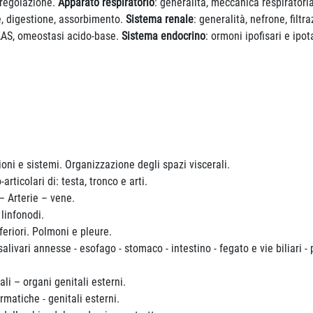
 regolazione.
Apparato respiratorio
: generalità, meccanica respiratoria
ne, digestione, assorbimento.
Sistema renale
: generalità, nefrone, filt
RAAS, omeostasi acido-base.
Sistema endocrino
: ormoni ipofisari e ipo
ni e sistemi. Organizzazione degli spazi viscerali.
rticolari di: testa, tronco e arti.
– Arterie – vene.
 linfonodi.
feriori. Polmoni e pleure.
livari annesse - esofago - stomaco - intestino - fegato e vie biliari -
li – organi genitali esterni.
rmatiche - genitali esterni.