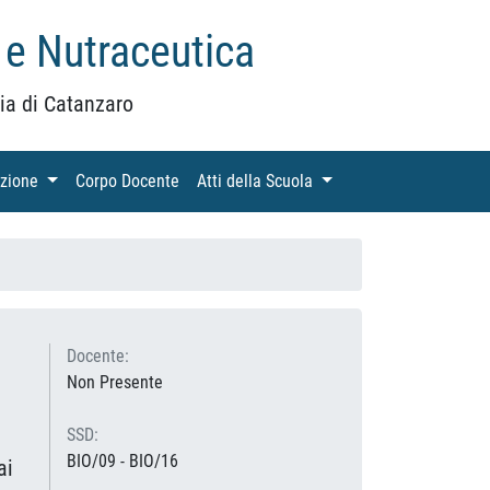
 e Nutraceutica
ia di Catanzaro
azione
(current)
Corpo Docente
(current)
Atti della Scuola
(current)
Docente:
Non Presente
SSD:
BIO/09 - BIO/16
ai