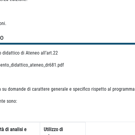
oni.
so
didattico di Ateneo all’art.22
amento_didattico_ateneo_dr681.pdf
à su domande di carattere generale e specifico rispetto al programma 
ente sono:
à di analisi e
Utilizzo di