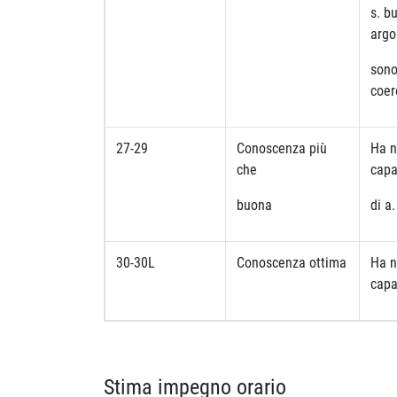
s. b
argo
sono
coe
27-29
Conoscenza più
Ha n
che
capa
buona
di a.
30-30L
Conoscenza ottima
Ha n
capac
Stima impegno orario