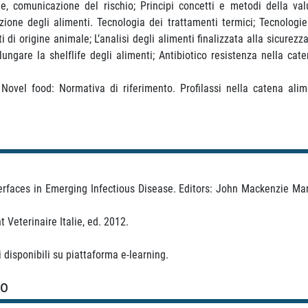
one, comunicazione del rischio; Principi concetti e metodi della va
zione degli alimenti. Tecnologia dei trattamenti termici; Tecnologie 
ti di origine animale; L’analisi degli alimenti finalizzata alla sicurez
ngare la shelflife degli alimenti; Antibiotico resistenza nella caten
. Novel food: Normativa di riferimento. Profilassi nella catena al
faces in Emerging Infectious Disease. Editors: John Mackenzie Mar
t Veterinaire Italie, ed. 2012.
i disponibili su piattaforma e-learning.
so