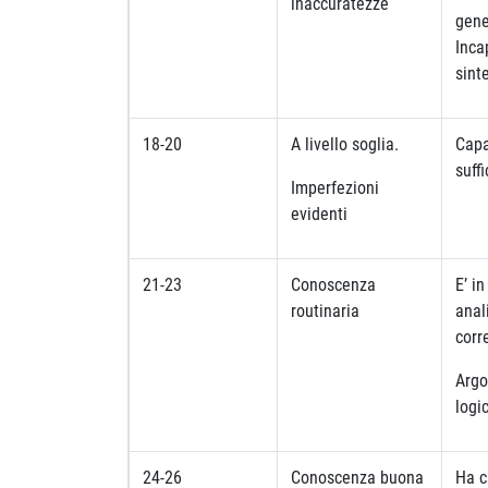
inaccuratezze
gene
Inca
sint
18-20
A livello soglia.
Capa
suffi
Imperfezioni
evidenti
21-23
Conoscenza
E’ in
routinaria
anali
corr
Argo
logi
24-26
Conoscenza buona
Ha c