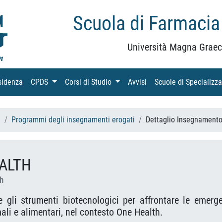
Scuola di Farmacia
Università Magna Graec
sidenza
(current)
CPDS
(current)
Corsi di Studio
(current)
Avvisi
(current)
Scuole di Specializz
h
Programmi degli insegnamenti erogati
Dettaglio Insegnament
EALTH
th
 gli strumenti biotecnologici per affrontare le emerg
ali e alimentari, nel contesto One Health.