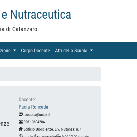
 e Nutraceutica
ia di Catanzaro
azione
(current)
Corpo Docente
(current)
Atti della Scuola
(current)
o
Docente:
Paola Roncada
roncada@unicz.it
0961-3694284
enze
Edificio Bioscienze, Liv. 6 Stanza: n. 4
martedÃ¬ e mercoledÃ¬ 9:00-12:00 (previo