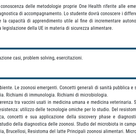
onoscenza delle metodologie proprie One Health riferite alle emerg
 diagnostica di accompagnamento. Lo studente dovrà conoscere i differen
re la capacità di apprendimento utile al fine di incrementare auto
 legislazione della UE in materia di sicurezza alimentare.
ulazione casi, problem solving, esercitazioni.
te. Le zoonosi emergenti. Concetti generali di sanità pubblica e stud
ia. Richiami di immunologia. Richiami di microbiologia.
 differenza tra vaccini usati in medicina umana e medicina veterinaria.
resistenza: utilizzo delle tecnologie omiche per lo studio. Del resi
ca, concetti e sua applicazione della siscovery phase e diagnost
 studio della diagnostica delle zoonosi. Studio del microbiota in cam
ia, Brucellosi, Resistoma del latte Principali zoonosi alimentari. Micr