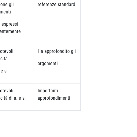
uone gli
referenze standard
menti
 espressi
rentemente
otevoli
Ha approfondito gli
cità
argomenti
 e s.
otevoli
Importanti
ità di a. e s.
approfondimenti