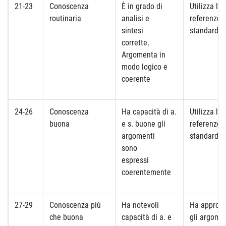
21-23
Conoscenza
È in grado di
Utilizza le
routinaria
analisi e
referenze
sintesi
standard
corrette.
Argomenta in
modo logico e
coerente
24-26
Conoscenza
Ha capacità di a.
Utilizza le
buona
e s. buone gli
referenze
argomenti
standard
sono
espressi
coerentemente
27-29
Conoscenza più
Ha notevoli
Ha approfo
che buona
capacità di a. e
gli argome