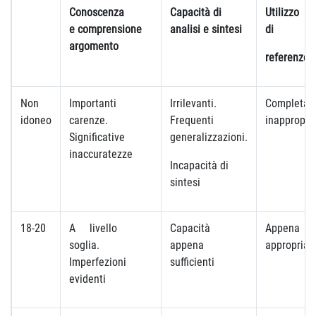
Conoscenza
Capacità di
Utili
e comprensione
analisi e sintesi
di
argomento
referenze
Non
Importanti
Irrilevanti.
Completam
idoneo
carenze.
Frequenti
inappropri
Significative
generalizzazioni.
inaccuratezze
Incapacità di
sintesi
18-20
A livello
Capacità
Appena
soglia.
appena
appropriat
Imperfezioni
sufficienti
evidenti