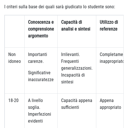
I criteri sulla base dei quali sarà giudicato lo studente sono:
Conoscenza e
Capacità di
Utilizzo di
comprensione
analisi e sintesi
referenze
argomento
Non
Importanti
Irrilevanti.
Completament
idoneo
carenze.
Frequenti
inappropriato
generalizzazioni.
Significative
Incapacità di
inaccuratezze
sintesi
18-20
A livello
Capacità appena
Appena
soglia.
sufficienti
appropriato
Imperfezioni
evidenti