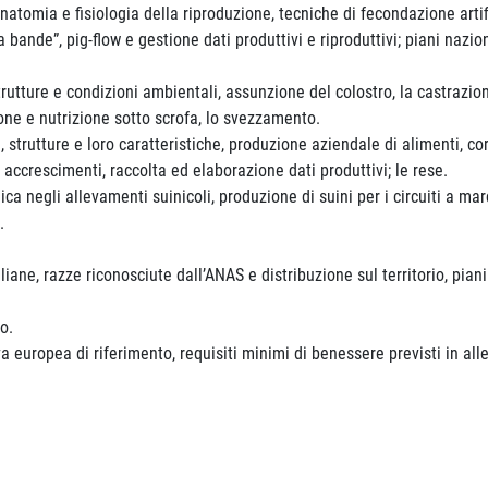
 anatomia e fisiologia della riproduzione, tecniche di fecondazione artif
bande”, pig-flow e gestione dati produttivi e riproduttivi; piani nazion
strutture e condizioni ambientali, assunzione del colostro, la castrazi
ione e nutrizione sotto scrofa, lo svezzamento.
, strutture e loro caratteristiche, produzione aziendale di alimenti, c
 accrescimenti, raccolta ed elaborazione dati produttivi; le rese.
ca negli allevamenti suinicoli, produzione di suini per i circuiti a march
.
iane, razze riconosciute dall’ANAS e distribuzione sul territorio, pia
o.
 europea di riferimento, requisiti minimi di benessere previsti in alle