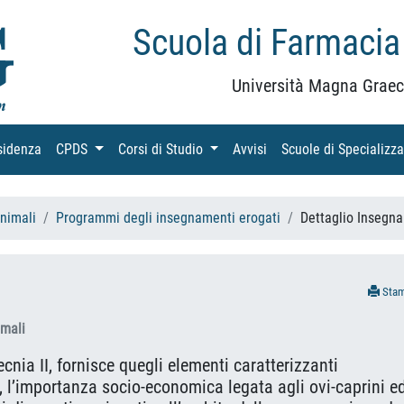
Scuola di Farmacia
Università Magna Graec
sidenza
(current)
CPDS
(current)
Corsi di Studio
(current)
Avvisi
(current)
Scuole di Specializz
Animali
Programmi degli insegnamenti erogati
Dettaglio Insegn
Sta
imali
cnia II, fornisce quegli elementi caratterizzanti
i, l’importanza socio-economica legata agli ovi-caprini ed