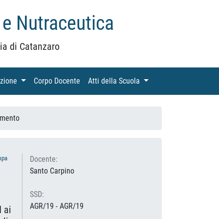
 e Nutraceutica
ia di Catanzaro
azione
(current)
Corpo Docente
(current)
Atti della Scuola
(current)
amento
mpa
Docente:
Santo Carpino
SSD:
AGR/19 - AGR/19
 ai