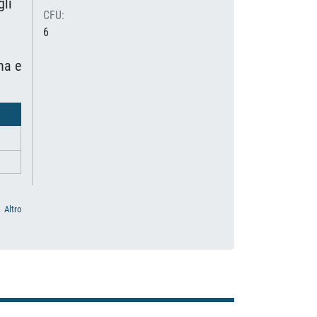
gli
CFU:
6
na e
Altro