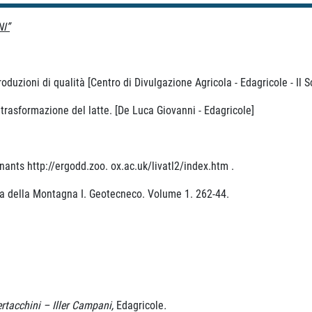
I”
oduzioni di qualità [Centro di Divulgazione Agricola - Edagricole - Il S
 trasformazione del latte. [De Luca Giovanni - Edagricole]
nants http://ergodd.zoo. ox.ac.uk/livatl2/index.htm .
a della Montagna I. Geotecneco. Volume 1. 262-44.
rtacchini – Iller Campani,
Edagricole
.