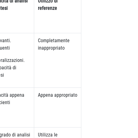
cità di analisi
Utilizzo di
ntesi
referenze
evanti.
Completamente
uenti
inappropriato
ralizzazioni.
pacità di
esi
cità appena
Appena appropriato
cienti
 grado di analisi
Utilizza le