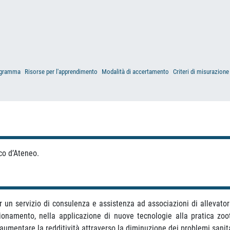
gramma
Risorse per l'apprendimento
Modalità di accertamento
Criteri di misurazione
co d’Ateneo.
 un servizio di consulenza e assistenza ad associazioni di allevato
azionamento, nella applicazione di nuove tecnologie alla pratica zoo
 aumentare la redditività attraverso la diminuzione dei problemi sanit