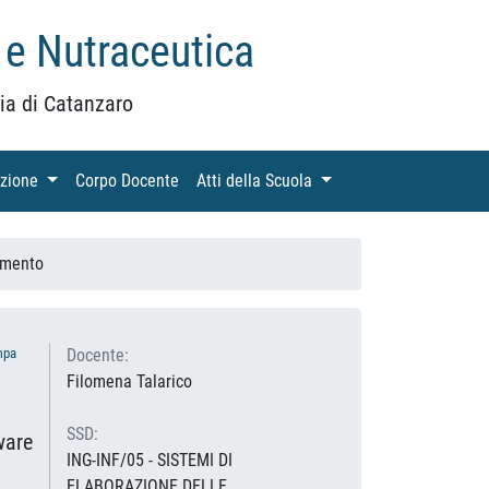
 e Nutraceutica
ia di Catanzaro
azione
(current)
Corpo Docente
(current)
Atti della Scuola
(current)
amento
mpa
Docente:
Filomena Talarico
SSD:
ware
ING-INF/05 - SISTEMI DI
ELABORAZIONE DELLE