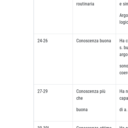
routinaria
e sin
Argo
logi
24-26
Conoscenza buona
Ha c
s. b
argo
sono
coe
27-29
Conoscenza più
Ha n
che
capa
buona
di a.