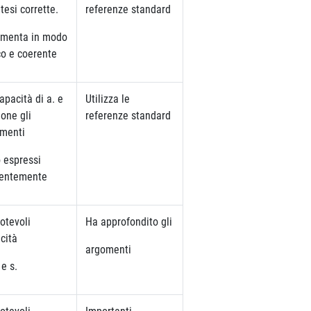
tesi corrette.
referenze standard
menta in modo
co e coerente
apacità di a. e
Utilizza le
uone gli
referenze standard
menti
 espressi
rentemente
otevoli
Ha approfondito gli
cità
argomenti
 e s.