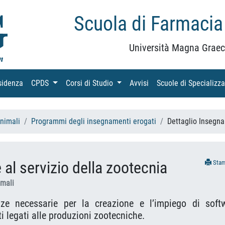
Scuola di Farmacia
Università Magna Graec
sidenza
(current)
CPDS
(current)
Corsi di Studio
(current)
Avvisi
(current)
Scuole di Specializz
Animali
Programmi degli insegnamenti erogati
Dettaglio Insegn
al servizio della zootecnia
Sta
imali
nze necessarie per la creazione e l’impiego di soft
ti legati alle produzioni zootecniche.