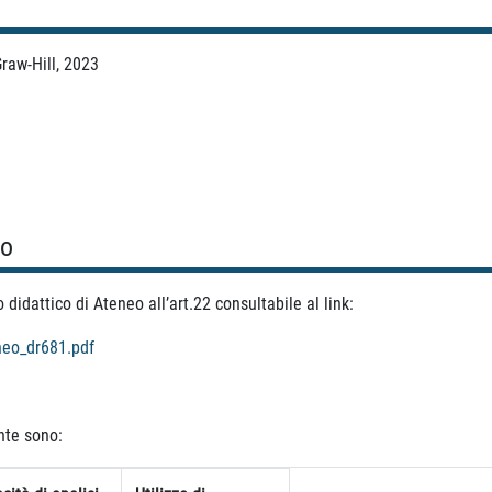
Graw-Hill, 2023
so
idattico di Ateneo all’art.22 consultabile al link:
neo_dr681.pdf
ente sono: