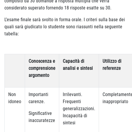
composto da 30 domande a risposta multipla che verrà
considerato superato fornendo 18 risposte esatte su 30.
L’esame finale sarà svolto in forma orale. I criteri sulla base dei
quali sarà giudicato lo studente sono riassunti nella seguente
tabella:
Conoscenza e
Capacità di
Utilizzo di
comprensione
analisi e sintesi
referenze
argomento
Non
Importanti
Irrilevanti.
Completament
idoneo
carenze.
Frequenti
inappropriato
generalizzazioni.
Significative
Incapacità di
inaccuratezze
sintesi