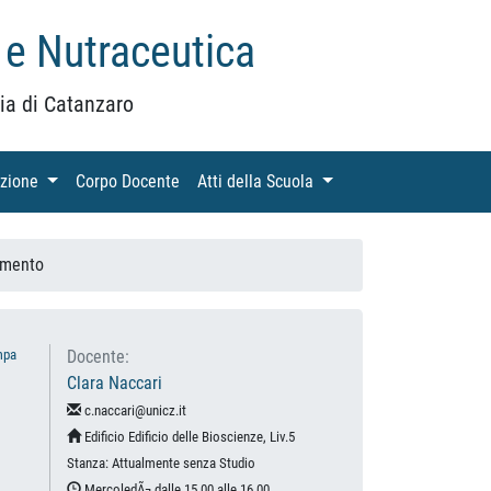
 e Nutraceutica
ia di Catanzaro
azione
(current)
Corpo Docente
(current)
Atti della Scuola
(current)
amento
mpa
Docente:
Clara Naccari
c.naccari@unicz.it
Edificio Edificio delle Bioscienze, Liv.5
Stanza: Attualmente senza Studio
MercoledÃ¬ dalle 15.00 alle 16.00