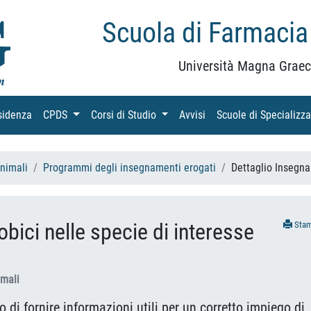
Scuola di Farmacia
Università Magna Graec
sidenza
(current)
CPDS
(current)
Corsi di Studio
(current)
Avvisi
(current)
Scuole di Specializz
Animali
Programmi degli insegnamenti erogati
Dettaglio Insegn
obici nelle specie di interesse
Sta
imali
o di fornire informazioni utili per un corretto impiego di