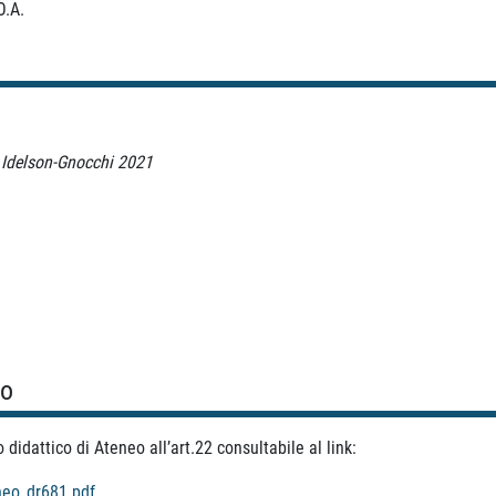
O.A.
d Idelson-Gnocchi 2021
so
idattico di Ateneo all’art.22 consultabile al link:
neo_dr681.pdf