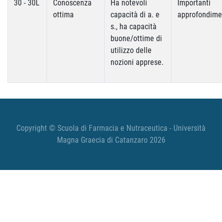
30 - 30L
Conoscenza
Ha notevoli
Importanti
ottima
capacità di a. e
approfondime
s., ha capacità
buone/ottime di
utilizzo delle
nozioni apprese.
Copyright © Scuola di Farmacia e Nutraceutica - Università
Magna Graecia di Catanzaro 2026