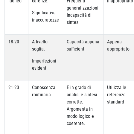
idoneo
carenze.
Frequenti
inappropriato
generalizzazioni.
Significative
Incapacità di
inaccuratezze
sintesi
18-20
A livello
Capacità appena
Appena
soglia.
sufficienti
appropriato
Imperfezioni
evidenti
21-23
Conoscenza
È in grado di
Utilizza le
routinaria
analisi e sintesi
referenze
corrette.
standard
Argomenta in
modo logico e
coerente.