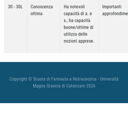
30 - 30L
Conoscenza
Ha notevoli
Importanti
ottima
capacità di a. e
approfondime
s., ha capacità
buone/ottime di
utilizzo delle
nozioni apprese.
Copyright © Scuola di Farmacia e Nutraceutica - Università
Magna Graecia di Catanzaro 2026