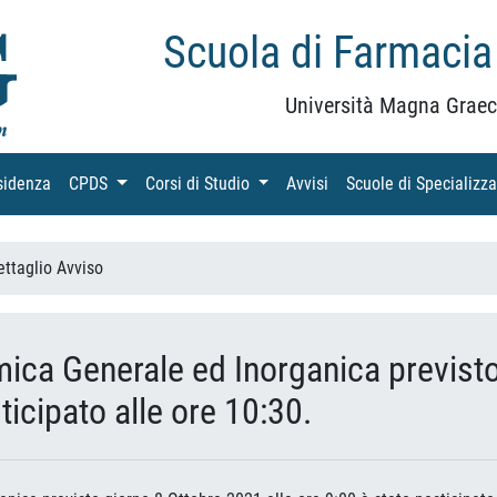
Scuola di Farmacia
Università Magna Graec
sidenza
(current)
CPDS
(current)
Corsi di Studio
(current)
Avvisi
(current)
Scuole di Specializz
ettaglio Avviso
ica Generale ed Inorganica previst
ticipato alle ore 10:30.