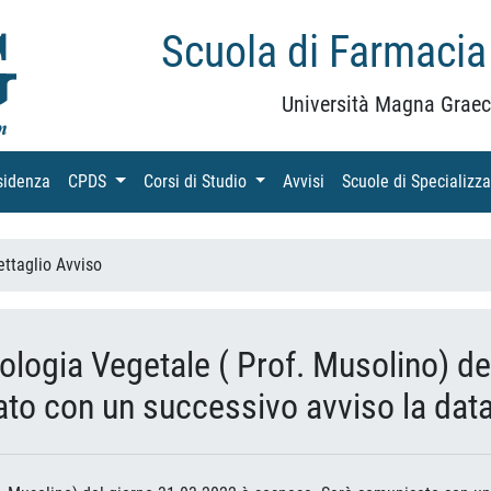
Scuola di Farmacia
Università Magna Graec
sidenza
(current)
CPDS
(current)
Corsi di Studio
(current)
Avvisi
(current)
Scuole di Specializz
ettaglio Avviso
iologia Vegetale ( Prof. Musolino) d
o con un successivo avviso la data e