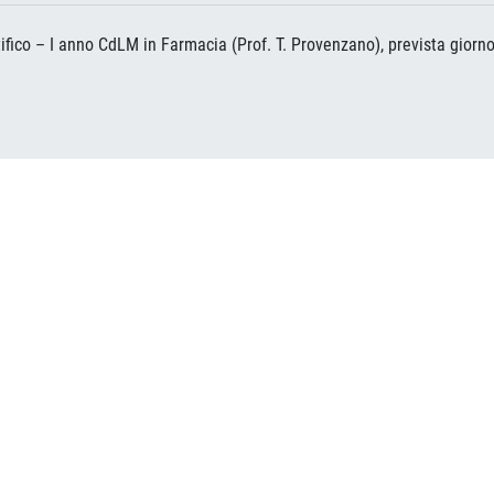
ntifico – I anno CdLM in Farmacia (Prof. T. Provenzano), prevista gio
0.