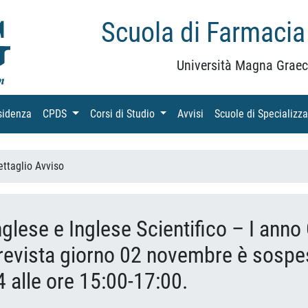
Scuola di Farmacia
Università Magna Graec
sidenza
(current)
CPDS
(current)
Corsi di Studio
(current)
Avvisi
(current)
Scuole di Specializz
ettaglio Avviso
Inglese e Inglese Scientifico – I an
prevista giorno 02 novembre è sospe
 alle ore 15:00-17:00.