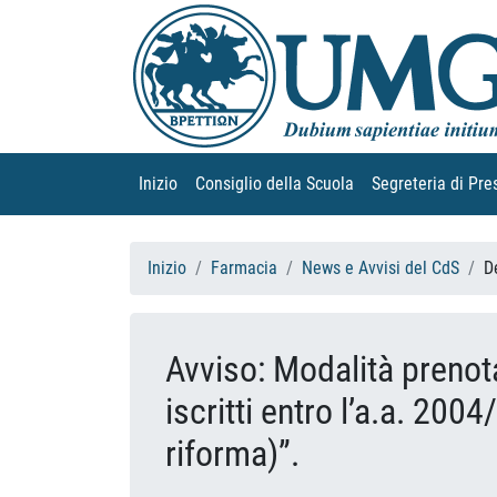
Inizio
(current)
Consiglio della Scuola
(current)
Segreteria di Pre
Inizio
Farmacia
News e Avvisi del CdS
D
Avviso: Modalità prenota
iscritti entro l’a.a. 20
riforma)”.