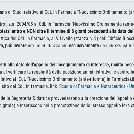
iano di Studi relativo al CdL in Farmacia “Nuovissimo Ordinamento (ant
i entro l’a.a. 2004/05 al CdL in Farmacia “Nuovissimo Ordinamento (ant
otarsi entro e NON oltre il termine di 6 giorni precedenti alla data de
attica del CdL in Farmacia, al V Livello (stanza n. 9) dell’Edificio Bio
va, può inviare
un’e-mail utilizzando
esclusivamente
gli indirizzi istit
denti alla data dell’appello dell’insegnamento di interesse, risulta nec
a di verificare la regolarità della posizione amministrativa, e controll
relativo al CdL “Nuovissimo Ordinamento (ante-riforma) in Farmacia),il
ul sito del CdL in farmacia, link
Scuola di Farmacia e Nutraceutica - Un
ici della Segreteria Didattica provvederanno alla creazione dell’appello
igitale) e inseriscono nella prenotazione dello stesso appello lo/a s