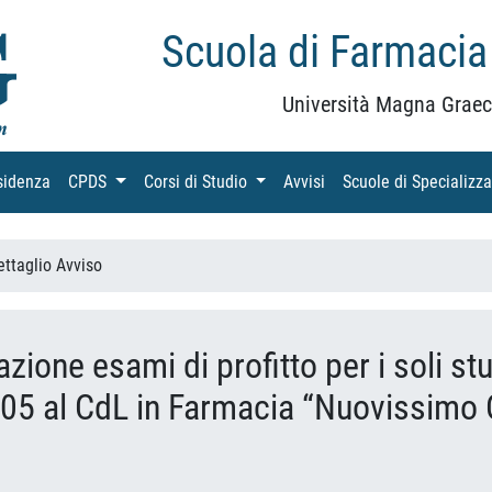
Scuola di Farmacia
Università Magna Graec
sidenza
(current)
CPDS
(current)
Corsi di Studio
(current)
Avvisi
(current)
Scuole di Specializz
ettaglio Avviso
zione esami di profitto per i soli st
04/05 al CdL in Farmacia “Nuovissimo