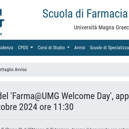
Scuola di Farmacia
Università Magna Graec
sidenza
(current)
CPDS
(current)
Corsi di Studio
(current)
Avvisi
(current)
Scuole di Specializz
ettaglio Avviso
 del 'Farma@UMG Welcome Day', app
tobre 2024 ore 11:30