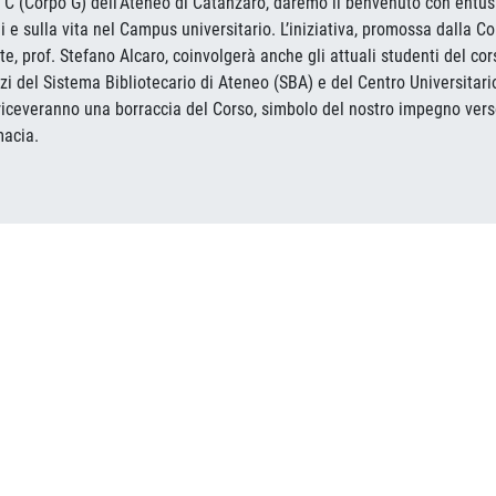
a C (Corpo G) dell’Ateneo di Catanzaro, daremo il benvenuto con entus
di e sulla vita nel Campus universitario. L’iniziativa, promossa dall
e, prof. Stefano Alcaro, coinvolgerà anche gli attuali studenti del cor
rvizi del Sistema Bibliotecario di Ateneo (SBA) e del Centro Universitar
5 riceveranno una borraccia del Corso, simbolo del nostro impegno vers
macia.