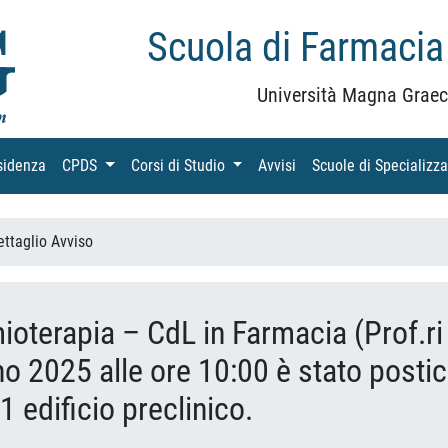
Scuola di Farmacia
Università Magna Graec
sidenza
(current)
CPDS
(current)
Corsi di Studio
(current)
Avvisi
(current)
Scuole di Specializz
ettaglio Avviso
ioterapia – CdL in Farmacia (Prof.ri
o 2025 alle ore 10:00 è stato postic
1 edificio preclinico.