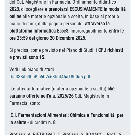
del CdL Magistrale in Farmacia, Ordinamento didattico
2023
, di scegliere
e prenotarsi
ESCUSIVAMENTE in modalità
online
alle materie opzionale a scelta, in base al proprio
piano di studi, dalla pagina personale
attraverso la
piattaforma informatica Esse3,
improrogabilmente
entro le
ore 23:59 del giorno 20 Dicembre 2025
.
Si precisa, come previsto nel Piano di Studi i
CFU richiesti
e previsti sono 15
.
Vedi link piano di studi
fba338d630cf9c502c63bfd46a1800a6.pdf
Le attività formative (materia opzionale a scelta)
che
saranno
offerte nell’a.a. 2025/26
CdL Magistrale in
Farmacia, sono:
C.I. Fermentazioni Alimentari: Chimica e Funzionalità per
la salute
-
di crediti
n
. 8
Prof.ssa A. PIETROPAOLO, Prof.ssa S. BONACCI, Prof. G.