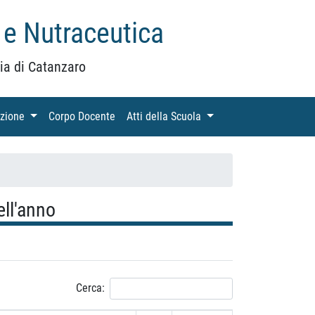
 e Nutraceutica
ia di Catanzaro
azione
(current)
Corpo Docente
(current)
Atti della Scuola
(current)
ll'anno
Cerca: