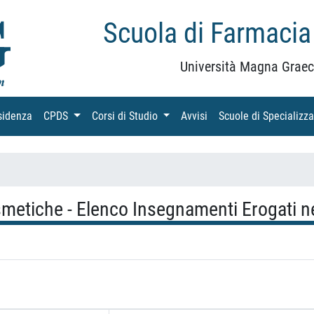
Scuola di Farmacia
Università Magna Graec
sidenza
(current)
CPDS
(current)
Corsi di Studio
(current)
Avvisi
(current)
Scuole di Specializz
etiche - Elenco Insegnamenti Erogati ne