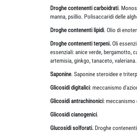
Droghe contenenti carboidrati
. Monosa
manna, psillio. Polisaccaridi delle algh
Droghe contenenti lipidi
. Olio di enote
Droghe contenenti terpeni.
Oli essenzi
essenziali: anice verde, bergamotto, c
artemisia, ginkgo, tanaceto, valeriana.
Saponine
. Saponine steroidee e triterp
Glicosidi digitalici
: meccanismo d'azione,
Glicosidi antrachinonici
: meccanismo d'
Glicosidi cianogenici
.
Glucosidi solforati.
Droghe contenenti 