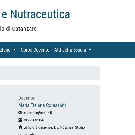
 e Nutraceutica
ia di Catanzaro
azione
(current)
Corpo Docente
(current)
Atti della Scuola
(current)
Docente:
Maria Tiziana Corasaniti
mtcorasa@unicz.it
0961-3694126
Edificio Bioscienze, Liv. 5 Stanza: Studio
Corasaniti