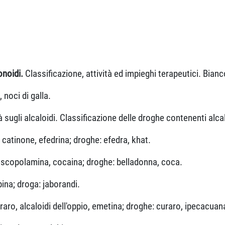
onoidi.
Classificazione, attività ed impieghi terapeutici. Bian
 noci di galla.
à sugli alcaloidi. Classificazione delle droghe contenenti alcal
, catinone, efedrina; droghe: efedra, khat.
, scopolamina, cocaina; droghe: belladonna, coca.
pina; droga: jaborandi.
uraro, alcaloidi dell'oppio, emetina; droghe: curaro, ipecacuan