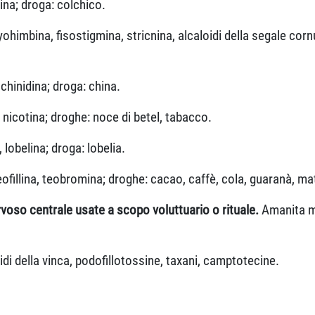
ina; droga: colchico.
yohimbina, fisostigmina, stricnina, alcaloidi della segale cor
 chinidina; droga: china.
, nicotina; droghe: noce di betel, tabacco.
,
lobelina; droga: lobelia.
eofillina, teobromina; droghe: cacao, caffè, cola, guaranà, ma
voso centrale usate a scopo voluttuario o rituale.
Amanita m
idi della vinca, podofillotossine, taxani, camptotecine.