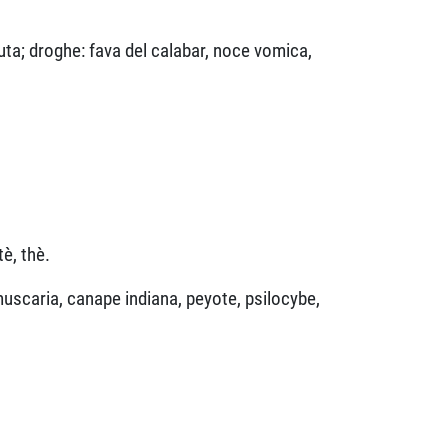
nuta; droghe: fava del calabar, noce vomica,
tè, thè.
uscaria, canape indiana, peyote, psilocybe,