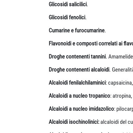
Glicosidi salicilici
.
Glicosidi fenolici
.
Cumarine e furocumarine
.
Flavonoidi e composti correlati ai flav
Droghe contenenti tannini
. Amamelide,
Droghe contenenti alcaloidi
. Generalit
Alcaloidi fenilalchilaminici
: capsaicina
Alcaloidi a nucleo tropanico
: atropina
Alcaloidi a nucleo imidazolico
: pilocar
Alcaloidi isochinolinici:
alcaloidi del c