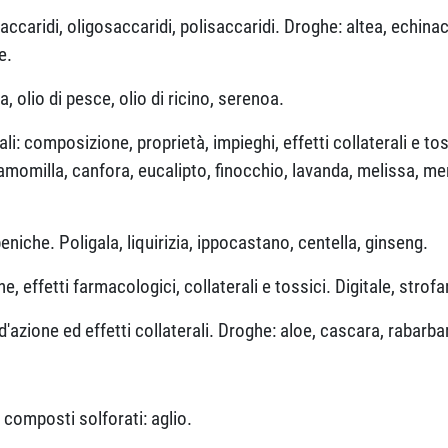
ccaridi, oligosaccaridi, polisaccaridi. Droghe: altea, echi
e.
ra, olio di pesce, olio di ricino, serenoa.
ali: composizione, proprietà, impieghi, effetti collaterali e to
amomilla, canfora, eucalipto, finocchio, lavanda, melissa, me
eniche. Poligala, liquirizia, ippocastano, centella, ginseng.
 effetti farmacologici, collaterali e tossici. Digitale, strofan
azione ed effetti collaterali. Droghe: aloe, cascara, rabarba
composti solforati: aglio.