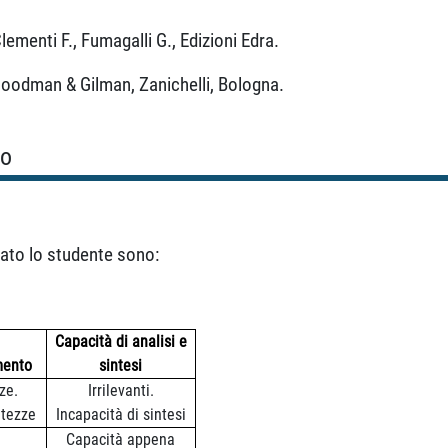
Clementi F., Fumagalli G., Edizioni Edra.
Goodman & Gilman, Zanichelli, Bologna.
so
icato lo studente sono:
Capacità di analisi e
mento
sintesi
ze.
Irrilevanti.
atezze
Incapacità di sintesi
Capacità appena