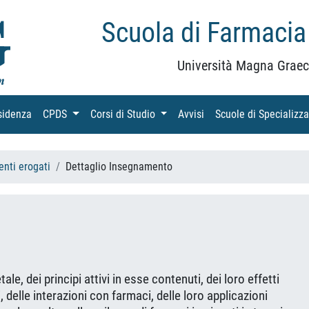
Scuola di Farmacia
Università Magna Graec
sidenza
(current)
CPDS
(current)
Corsi di Studio
(current)
Avvisi
(current)
Scuole di Specializz
nti erogati
Dettaglio Insegnamento
ale, dei principi attivi in esse contenuti, dei loro effetti
, delle interazioni con farmaci, delle loro applicazioni