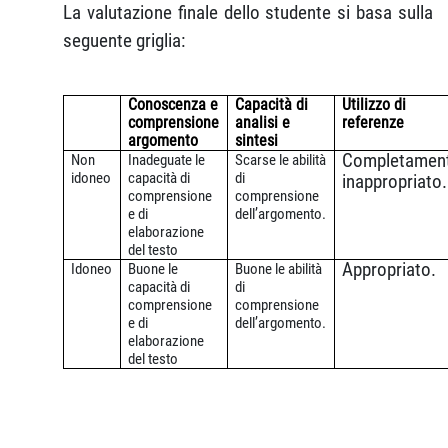
La valutazione finale dello studente si basa sulla
seguente griglia:
Conoscenza e
Capacità di
Utilizzo di
comprensione
analisi e
referenze
argomento
sintesi
Completamen
Non
Inadeguate le
Scarse le abilità
idoneo
capacità di
di
inappropriato.
comprensione
comprensione
e di
dell’argomento.
elaborazione
del testo
Appropriato.
Idoneo
Buone le
Buone le abilità
capacità di
di
comprensione
comprensione
e di
dell’argomento.
elaborazione
del testo