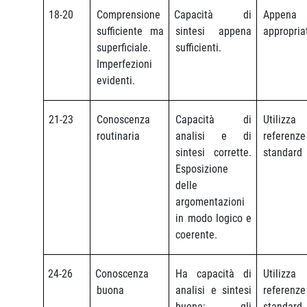
18-20
Comprensione
Capacità di
Appena
sufficiente ma
sintesi appena
appropria
superficiale.
sufficienti.
Imperfezioni
evidenti.
21-23
Conoscenza
Capacità di
Utiliz
routinaria
analisi e di
referenze
sintesi corrette.
standard
Esposizione
delle
argomentazioni
in modo logico e
coerente.
24-26
Conoscenza
Ha capacità di
Utiliz
buona
analisi e sintesi
referenze
buone; gli
standard