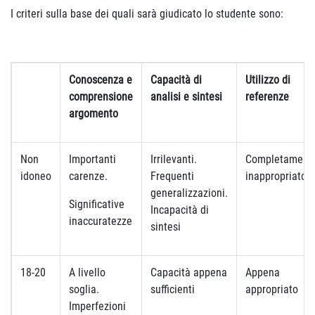
I criteri sulla base dei quali sarà giudicato lo studente sono:
Conoscenza e
Capacità di
Utilizzo di
comprensione
analisi e sintesi
referenze
argomento
Non
Importanti
Irrilevanti.
Completament
idoneo
carenze.
Frequenti
inappropriato
generalizzazioni.
Significative
Incapacità di
inaccuratezze
sintesi
18-20
A livello
Capacità appena
Appena
soglia.
sufficienti
appropriato
Imperfezioni