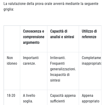
La valutazione della prova orale avverrà mediante la seguente
griglia:
Conoscenza e
Capacità di
Utilizzo di
comprensione
analisi e sintesi
referenze
argomento
Non
Importanti
Irrilevanti.
Completament
idoneo
carenze.
Frequenti
inappropriato
generalizzazioni.
Incapacità di
sintesi
18-20
A livello
Capacità appena
Appena
soglia.
sufficienti
appropriato