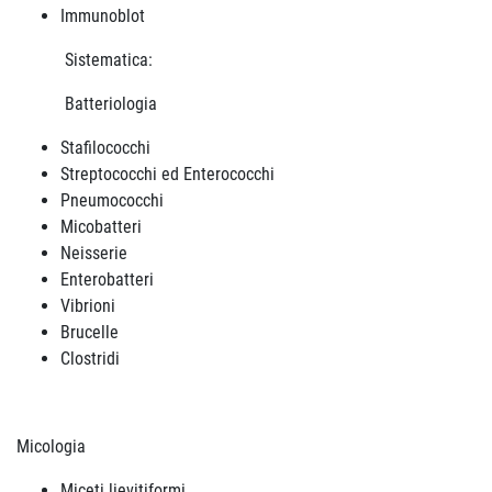
Immunoblot
Sistematica:
Batteriologia
Stafilococchi
Streptococchi ed Enterococchi
Pneumococchi
Micobatteri
Neisserie
Enterobatteri
Vibrioni
Brucelle
Clostridi
Micologia
Miceti lievitiformi