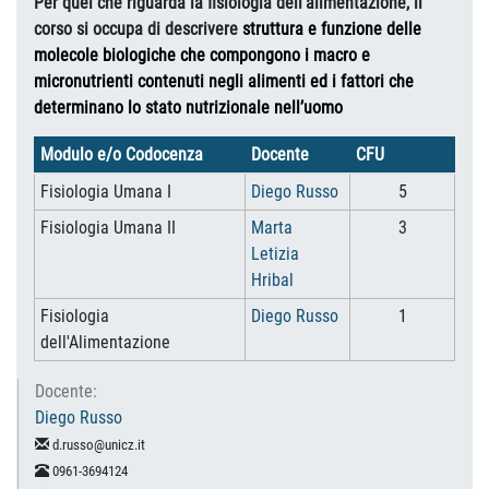
Per quel che riguarda la fisiologia dell’alimentazione, il
corso si occupa di descrivere
struttura e funzione delle
molecole biologiche che compongono i macro e
micronutrienti contenuti negli alimenti ed i fattori che
determinano lo stato nutrizionale nell’uomo
Modulo e/o Codocenza
Docente
CFU
Fisiologia Umana I
Diego Russo
5
Fisiologia Umana II
Marta
3
Letizia
Hribal
Fisiologia
Diego Russo
1
dell'Alimentazione
Docente:
Diego Russo
d.russo@unicz.it
0961-3694124