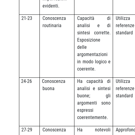
evidenti.
21-23
Conoscenza
Capacità di
Utiliz
routinaria
analisi e di
referenze
sintesi corrette.
standard
Esposizione
delle
argomentazioni
in modo logico e
coerente.
24-26
Conoscenza
Ha capacità di
Utiliz
buona
analisi e sintesi
referenze
buone; gli
standard
argomenti sono
espressi
coerentemente.
27-29
Conoscenza
Ha notevoli
Approfon