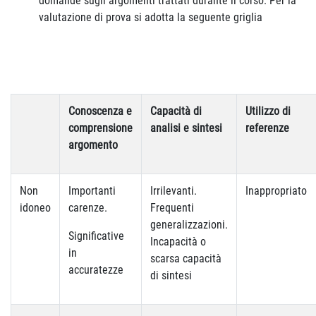
domande sugli argomenti trattati durante il corso. Per la
valutazione di prova si adotta la seguente griglia
Conoscenza e
Capacità di
Utilizzo di
comprensione
analisi e sintesi
referenze
argomento
Non
Importanti
Irrilevanti.
Inappropriato
idoneo
carenze.
Frequenti
generalizzazioni.
Significative
Incapacità o
in
scarsa capacità
accuratezze
di sintesi